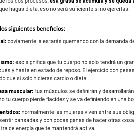
 de los dos procesos,
esa grasa se acumula y se queda 
ue hagas dieta, eso no será suficiente si no ejercitas.
 los siguientes beneficios:
al:
obviamente la estarás quemando con la demanda de
lismo:
eso significa que tu cuerpo no solo tendrá un gra
ués y hasta en estado de reposo. El ejercicio con pesa
 que si solo hicieras cardio o dieta.
asa muscular:
tus músculos se definirán y desarrollará
tu cuerpo pierde flacidez y se va definiendo en una bon
sentidos:
normalmente las mujeres viven entre sus obliga
 sentir cansadas y con pocas ganas de hacer otras cosa
tra de energía que te mantendrá activa.