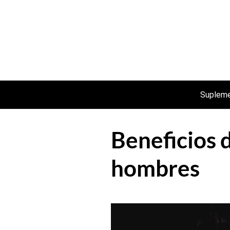
Saltar
al
contenido
Suplem
Beneficios 
hombres