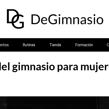
entos
Rutinas
Tienda
Formación
C
del gimnasio para mujer