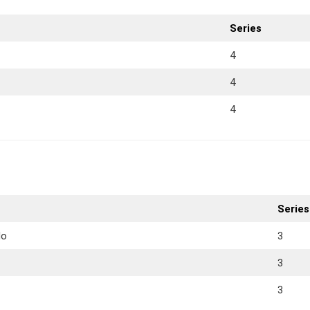
Series
4
4
4
Series
do
3
3
3