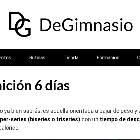
entos
Rutinas
Tienda
Formación
C
ición 6 días
o ya bien sabrás, es aquella orientada a bajar de peso y 
er-series (biseries o triseries)
con un
tiempo de desc
alórico.