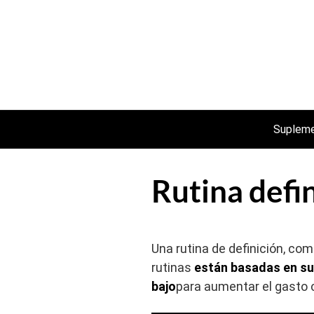
Saltar
al
contenido
Suplem
Rutina defin
Una rutina de definición, com
rutinas
están basadas en sup
bajo
para aumentar el gasto c