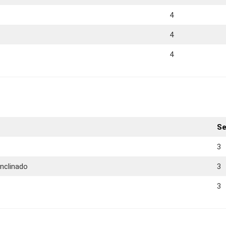
4
4
4
Se
3
nclinado
3
3