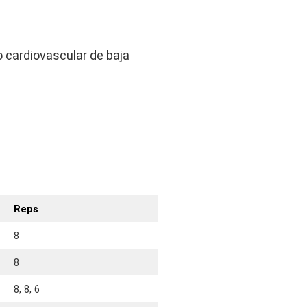
o cardiovascular de baja
Reps
8
8
8, 8, 6