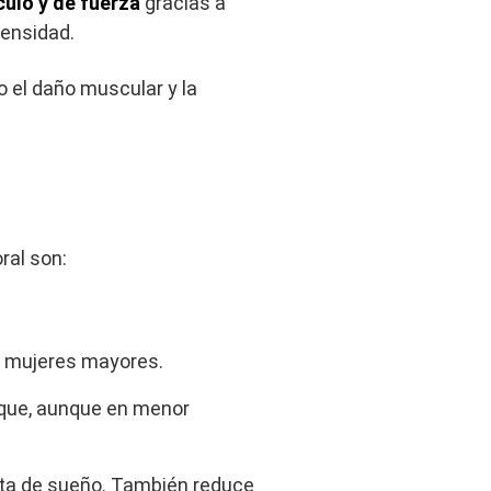
ulo y de fuerza
gracias a
tensidad.
o el daño muscular y la
ral son:
o mujeres mayores.
 que, aunque en menor
alta de sueño. También reduce