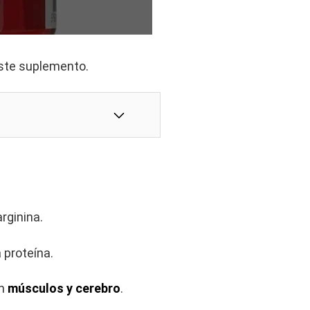
este suplemento.
arginina.
 proteína.
en
músculos y cerebro
.