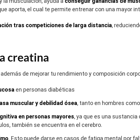
y la musculación, ayuda a
conseguir ganancias de músc
que aporta, el cual te permite entrenar con una mayor in
ación tras competiciones de larga distancia
, reduciend
la creatina
a además de mejorar tu rendimiento y composición corpo
lucosa
en personas diabéticas
masa muscular y debilidad ósea
, tanto en hombres com
ognitiva en personas mayores
, ya que es una sustancia
los, también se encuentra en el cerebro.
nimo
. Esto puede darse en casos de fatiga mental por f