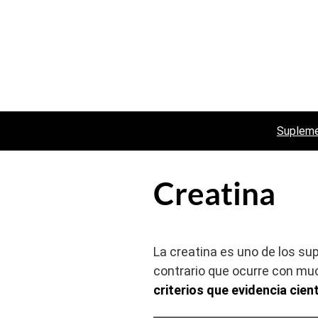
Saltar
al
contenido
Suplem
Creatina
La creatina es uno de los s
contrario que ocurre con mu
criterios que evidencia cien