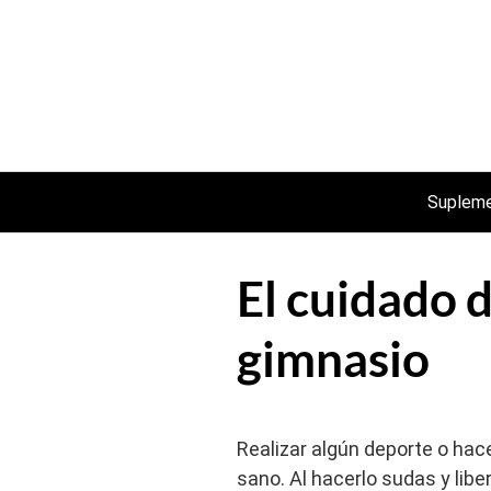
Saltar
al
contenido
Suplem
El cuidado d
gimnasio
Realizar algún deporte o hac
sano. Al hacerlo sudas y libe